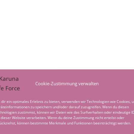
Cookie-Zustimmung verwalten
dir ein optimales Erlebnis zu bieten, verwenden wir Technologien wie Cookies, 
äteinformationen zu speichern und/oder darauf zuzugreifen. Wenn du diesen
hnologien zustimmst, können wir Daten wie das Surfverhalten oder eindeutige I
 dieser Website verarbeiten. Wenn du deine Zustimmung nicht erteilst oder
ückziehst, können bestimmte Merkmale und Funktionen beeinträchtigt werden.