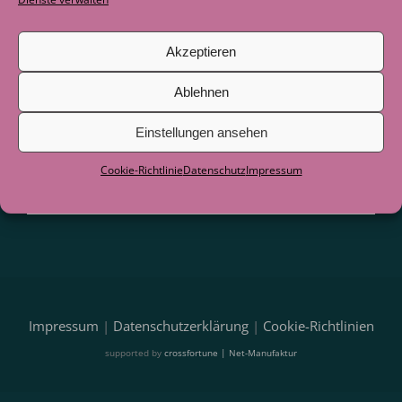
Blogbeiträge und Hinweise auf
Veranstaltungen direkt per E-Mail.
Akzeptieren
Ablehnen
Einstellungen ansehen
Cookie-Richtlinie
Datenschutz
Impressum
Impressum
|
Datenschutzerklärung
|
Cookie-Richtlinien
supported by
crossfortune | Net-Manufaktur