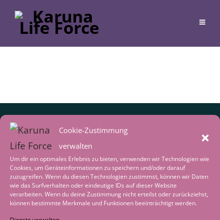
Cookie-Zustimmung
verwalten
Um dir ein optimales Erlebnis zu bieten, verwenden wir Technologien wie
Cookies, um Geräteinformationen zu speichern und/oder darauf
zuzugreifen. Wenn du diesen Technologien zustimmst, können wir Daten
wie das Surfverhalten oder eindeutige IDs auf dieser Website
verarbeiten. Wenn du deine Zustimmung nicht erteilst oder zurückziehst,
Inspirationen von Gabriele
können bestimmte Merkmale und Funktionen beeinträchtigt werden.
Erhalte regelmäßig neue Impulse,
Dienste verwalten