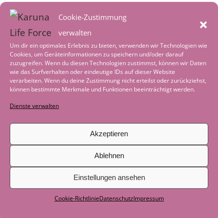
August 2026
Cookie-Zustimmung
Heimkehr – in ein reguliertes
verwalten
Nervensystem
2. August 2026
Um dir ein optimales Erlebnis zu bieten, verwenden wir Technologien wie
Cookies, um Geräteinformationen zu speichern und/oder darauf
Worte der Achtsamkeit im August
1.
zuzugreifen. Wenn du diesen Technologien zustimmst, können wir Daten
wie das Surfverhalten oder eindeutige IDs auf dieser Website
August 2026
verarbeiten. Wenn du deine Zustimmung nicht erteilst oder zurückziehst,
können bestimmte Merkmale und Funktionen beeinträchtigt werden.
Tiefenentspannung – wenn die Welt leise
Dienste verwalten
wird
4. Juli 2026
Worte der Achtsamkeit im Juli
1. Juli 2026
Akzeptieren
Geschichte zum Nachdenken: Als das
Ablehnen
Boot nicht mehr gebraucht wurde
29.
Einstellungen ansehen
Juni 2026
Cookie-Richtlinie
Datenschutz
Impressum
Als der See zum Lehrer wurde
29. Juni
2026