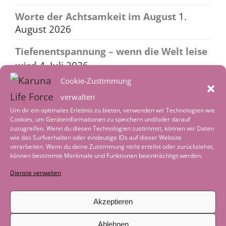
Worte der Achtsamkeit im August
1.
August 2026
Tiefenentspannung – wenn die Welt leise
wird
4. Juli 2026
Cookie-Zustimmung
Worte der Achtsamkeit im Juli
1. Juli 2026
verwalten
Um dir ein optimales Erlebnis zu bieten, verwenden wir Technologien wie
Geschichte zum Nachdenken: Als das
Cookies, um Geräteinformationen zu speichern und/oder darauf
Boot nicht mehr gebraucht wurde
29.
zuzugreifen. Wenn du diesen Technologien zustimmst, können wir Daten
wie das Surfverhalten oder eindeutige IDs auf dieser Website
Juni 2026
verarbeiten. Wenn du deine Zustimmung nicht erteilst oder zurückziehst,
können bestimmte Merkmale und Funktionen beeinträchtigt werden.
Als der See zum Lehrer wurde
29. Juni
2026
Dienste verwalten
Akzeptieren
Ablehnen