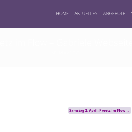
HOME
AKTUELLES
ANGEBOTE
etz im Flow – Gabriele Webseite
30. März 2022
Samstag 2. April: Preetz im Flow
→