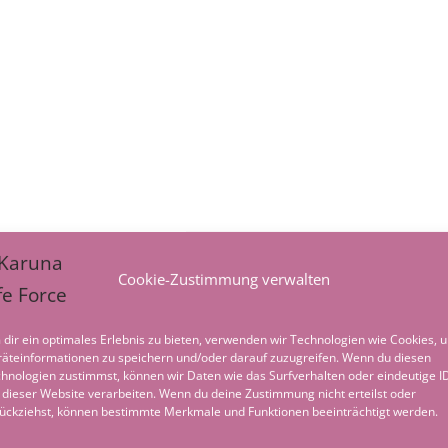
Cookie-Zustimmung verwalten
dir ein optimales Erlebnis zu bieten, verwenden wir Technologien wie Cookies, 
äteinformationen zu speichern und/oder darauf zuzugreifen. Wenn du diesen
hnologien zustimmst, können wir Daten wie das Surfverhalten oder eindeutige I
 dieser Website verarbeiten. Wenn du deine Zustimmung nicht erteilst oder
ückziehst, können bestimmte Merkmale und Funktionen beeinträchtigt werden.