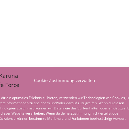
Cookie-Zustimmung verwalten
dir ein optimales Erlebnis zu bieten, verwenden wir Technologien wie Cookies, 
äteinformationen zu speichern und/oder darauf zuzugreifen. Wenn du diesen
hnologien zustimmst, können wir Daten wie das Surfverhalten oder eindeutige I
 dieser Website verarbeiten. Wenn du deine Zustimmung nicht erteilst oder
ückziehst, können bestimmte Merkmale und Funktionen beeinträchtigt werden.