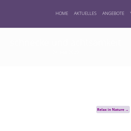
HOME
AKTUELLES
ANGEBOTE
schnecke und achtsamkeit
28. Mai 2020
Relax in Nature
→