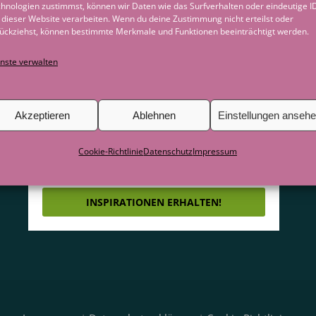
hnologien zustimmst, können wir Daten wie das Surfverhalten oder eindeutige I
Impulse, Blogbeiträge und
 dieser Website verarbeiten. Wenn du deine Zustimmung nicht erteilst oder
ückziehst, können bestimmte Merkmale und Funktionen beeinträchtigt werden.
Hinweise auf Veranstaltungen
nste verwalten
direkt per E-Mail.
Akzeptieren
Ablehnen
Einstellungen anseh
Cookie-Richtlinie
Datenschutz
Impressum