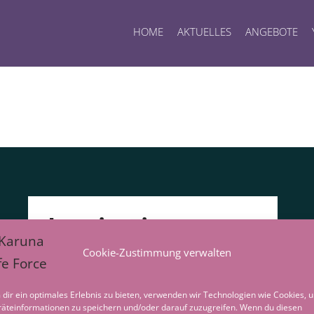
HOME
AKTUELLES
ANGEBOTE
Inspirationen von
Gabriele
Cookie-Zustimmung verwalten
Erhalte regelmäßig neue
dir ein optimales Erlebnis zu bieten, verwenden wir Technologien wie Cookies, 
äteinformationen zu speichern und/oder darauf zuzugreifen. Wenn du diesen