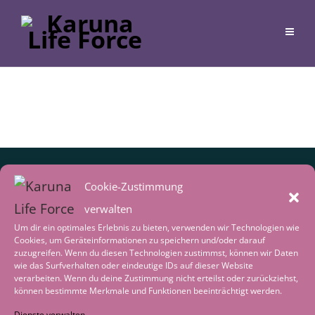
Cookie-Zustimmung
verwalten
Um dir ein optimales Erlebnis zu bieten, verwenden wir Technologien wie
Cookies, um Geräteinformationen zu speichern und/oder darauf
zuzugreifen. Wenn du diesen Technologien zustimmst, können wir Daten
wie das Surfverhalten oder eindeutige IDs auf dieser Website
verarbeiten. Wenn du deine Zustimmung nicht erteilst oder zurückziehst,
Inspirationen von Gabriele
können bestimmte Merkmale und Funktionen beeinträchtigt werden.
Erhalte regelmäßig neue Impulse,
Dienste verwalten