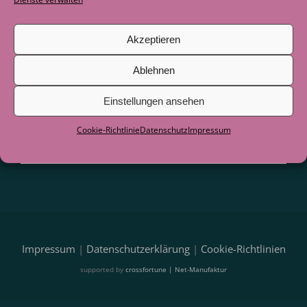
Blogbeiträge und Hinweise auf
Veranstaltungen direkt per E-Mail.
Akzeptieren
Ablehnen
Einstellungen ansehen
Cookie-Richtlinie
Datenschutz
Impressum
Impressum
|
Datenschutzerklärung
|
Cookie-Richtlinien
supported by
crossfortune | Net-Manufaktur